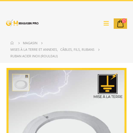
MAGASIN
MISES À LA TERRE ET ANNEXES
,
CÂBLES, FILS, RUBANS
RUBAN ACIER INOX (ROULEAU)