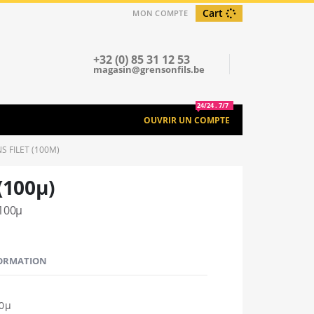
Cart
MON COMPTE
+32 (0) 85 31 12 53
magasin@grensonfils.be
24/24 . 7/7
OUVRIR UN COMPTE
S FILET (100Μ)
(100µ)
 100µ
FORMATION
00µ