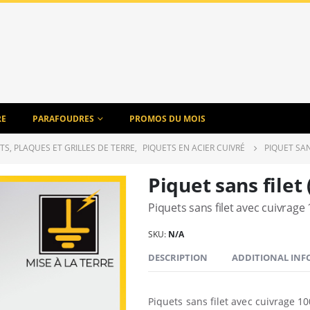
RE
PARAFOUDRES
PROMOS DU MOIS
TS, PLAQUES ET GRILLES DE TERRE
,
PIQUETS EN ACIER CUIVRÉ
PIQUET SAN
Piquet sans filet 
Piquets sans filet avec cuivrage
SKU:
N/A
DESCRIPTION
ADDITIONAL IN
Piquets sans filet avec cuivrage 1