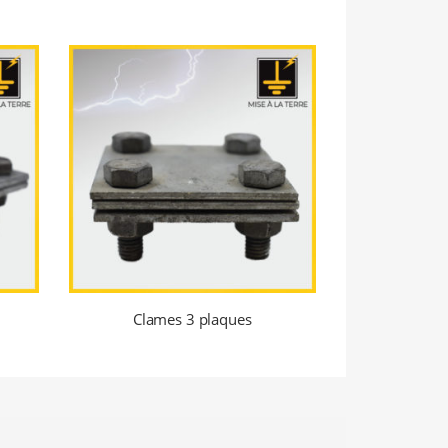
Clames 3 plaques
Clame