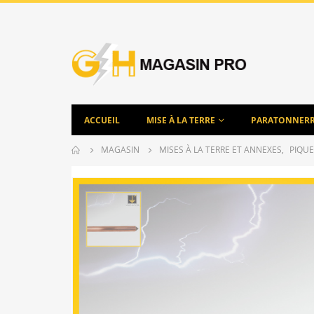
ACCUEIL
MISE À LA TERRE
PARATONNER
MAGASIN
MISES À LA TERRE ET ANNEXES
,
PIQUE